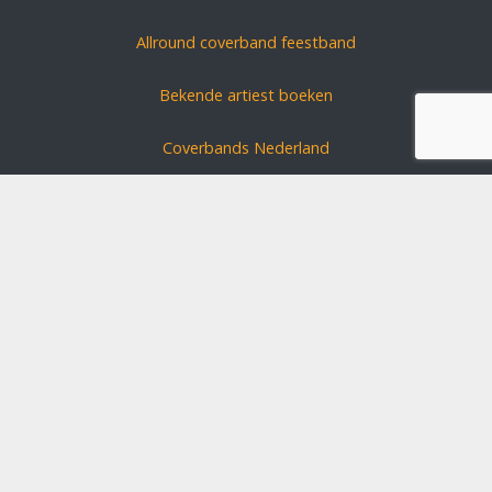
Allround coverband feestband
Bekende artiest boeken
Coverbands Nederland
Carnavals zanger boeken
Coverband huren?
Schlagerszangers Duitsland
Bruiloft band boeken
Disclaimer
Algemene voorwaarden