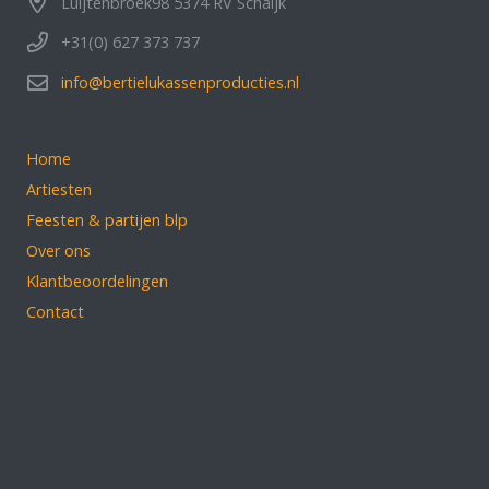
Luijtenbroek98 5374 RV Schaijk
+31(0) 627 373 737
info@bertielukassenproducties.nl
Home
Artiesten
Feesten & partijen blp
Over ons
Klantbeoordelingen
Contact