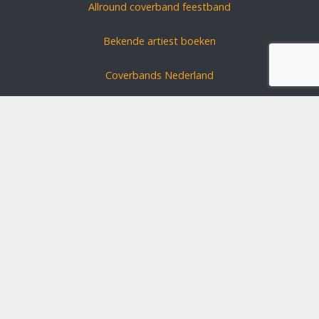
Allround coverband feestband
Bekende artiest boeken
Coverbands Nederland
Carnavals zanger boeken
Coverband huren?
Schlagerszangers Duitsland
Bruiloft band boeken
Disclaimer
Algemene voorwaarden