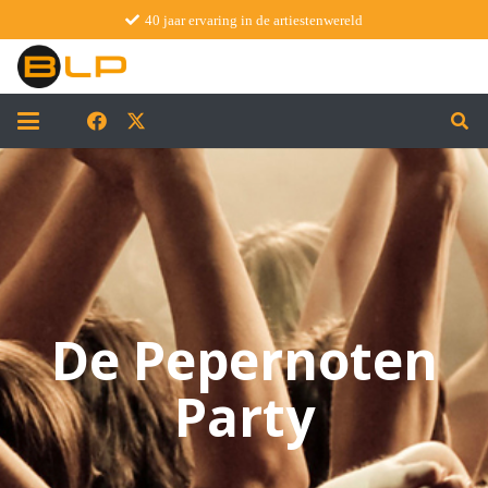
40 jaar ervaring in de artiestenwereld
De Pepernoten
Party