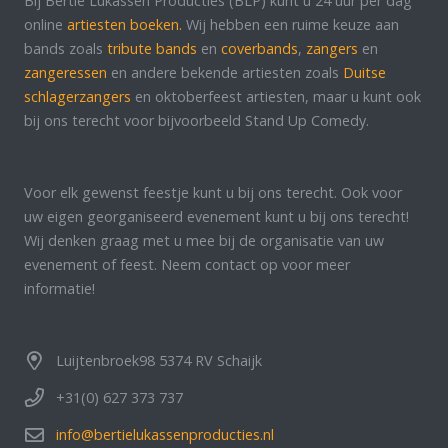
Bij Bertie Lukassen Producties (BLP) kunt u 24 uur per dag
online
artiesten boeken.
Wij hebben een ruime keuze aan
bands zoals
tribute bands
en
coverbands
,
zangers
en
zangeressen
en andere bekende artiesten zoals
Duitse
schlagerzangers
en oktoberfeest artiesten, maar u kunt ook
bij ons terecht voor bijvoorbeeld Stand Up Comedy.
Voor elk gewenst feestje kunt u bij ons terecht. Ook voor
uw eigen georganiseerd evenement kunt u bij ons terecht!
Wij denken graag met u mee bij de organisatie van uw
evenement of feest. Neem contact op voor meer
informatie!
Luijtenbroek98 5374 RV Schaijk
+31(0) 627 373 737
info@bertielukassenproducties.nl