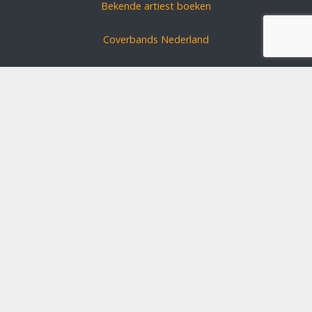
Bekende artiest boeken
Coverbands Nederland
Carnavals zanger boeken
Coverband huren?
Schlagerszangers Duitsland
Bruiloft band boeken
Disclaimer
Algemene voorwaarden
SEO optimalisatie door B-Analyzed