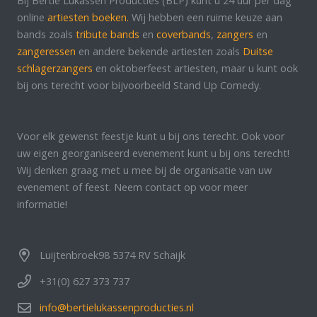
Bij Bertie Lukassen Producties (BLP) kunt u 24 uur per dag
online
artiesten boeken.
Wij hebben een ruime keuze aan
bands zoals
tribute bands
en
coverbands
,
zangers
en
zangeressen
en andere bekende artiesten zoals
Duitse
schlagerzangers
en oktoberfeest artiesten, maar u kunt ook
bij ons terecht voor bijvoorbeeld Stand Up Comedy.
Voor elk gewenst feestje kunt u bij ons terecht. Ook voor
uw eigen georganiseerd evenement kunt u bij ons terecht!
Wij denken graag met u mee bij de organisatie van uw
evenement of feest. Neem contact op voor meer
informatie!
Luijtenbroek98 5374 RV Schaijk
+31(0) 627 373 737
info@bertielukassenproducties.nl