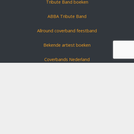
Tribute Band boeken
ABBA Tribute Band
Allround coverband feestband
Bekende artiest boeken
Coverbands Nederland
Carnavals zanger boeken
Coverband huren?
Schlagerszangers Duitsland
Bruiloft band boeken