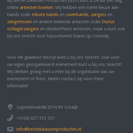
Bij Bertie Lukassen Producties (BLP) kunt u 24 uur per dag
online
artiesten boeken.
Wij hebben een ruime keuze aan
bands zoals
tribute bands
en
coverbands
,
zangers
en
zangeressen
en andere bekende artiesten zoals
Duitse
schlagerzangers
en oktoberfeest artiesten, maar u kunt ook
bij ons terecht voor bijvoorbeeld Stand Up Comedy.
Voor elk gewenst feestje kunt u bij ons terecht. Ook voor
uw eigen georganiseerd evenement kunt u bij ons terecht!
Wij denken graag met u mee bij de organisatie van uw
evenement of feest. Neem contact op voor meer
informatie!
Luijtenbroek98 5374 RV Schaijk
+31(0) 627 373 737
info@bertielukassenproducties.nl