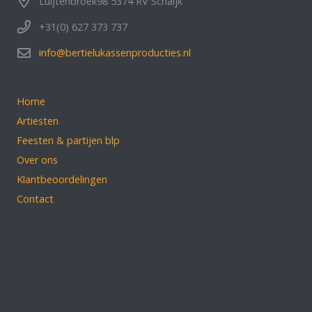
Luijtenbroek98 5374 RV Schaijk
+31(0) 627 373 737
info@bertielukassenproducties.nl
Home
Artiesten
Feesten & partijen blp
Over ons
Klantbeoordelingen
Contact