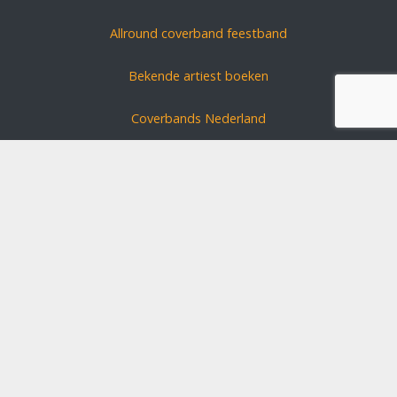
Allround coverband feestband
Bekende artiest boeken
Coverbands Nederland
Carnavals zanger boeken
Coverband huren?
Schlagerszangers Duitsland
Bruiloft band boeken
Disclaimer
Algemene voorwaarden