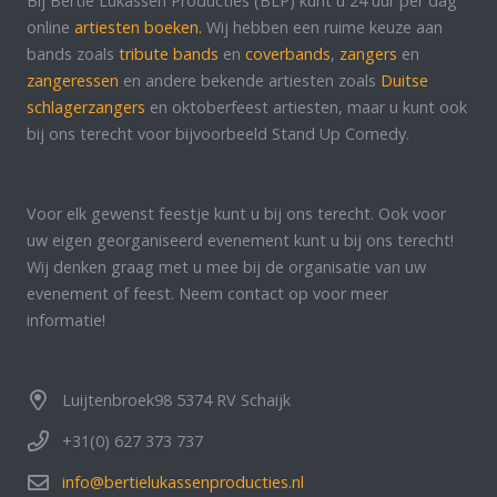
Bij Bertie Lukassen Producties (BLP) kunt u 24 uur per dag
online
artiesten boeken.
Wij hebben een ruime keuze aan
bands zoals
tribute bands
en
coverbands
,
zangers
en
zangeressen
en andere bekende artiesten zoals
Duitse
schlagerzangers
en oktoberfeest artiesten, maar u kunt ook
bij ons terecht voor bijvoorbeeld Stand Up Comedy.
Voor elk gewenst feestje kunt u bij ons terecht. Ook voor
uw eigen georganiseerd evenement kunt u bij ons terecht!
Wij denken graag met u mee bij de organisatie van uw
evenement of feest. Neem contact op voor meer
informatie!
Luijtenbroek98 5374 RV Schaijk
+31(0) 627 373 737
info@bertielukassenproducties.nl