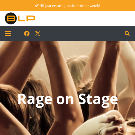
40 jaar ervaring in de artiestenwereld
Rage on Stage