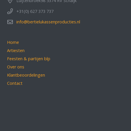
Luijtenbroek98 5374 RV Schaijk
+31(0) 627 373 737
info@bertielukassenproducties.nl
Home
Artiesten
Feesten & partijen blp
Over ons
Klantbeoordelingen
Contact