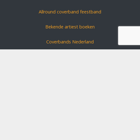
Allround coverband feestband
Bekende artiest boeken
Coverbands Nederland
Carnavals zanger boeken
Coverband huren?
Schlagerszangers Duitsland
Bruiloft band boeken
Disclaimer
Algemene voorwaarden