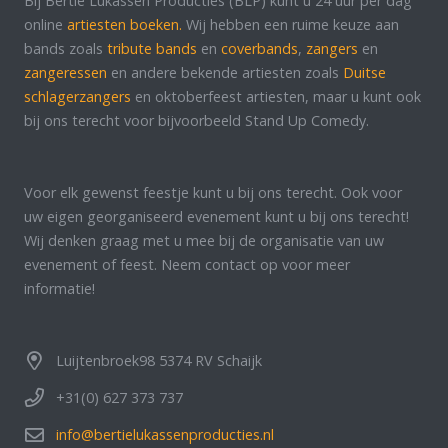
Bij Bertie Lukassen Producties (BLP) kunt u 24 uur per dag
online
artiesten boeken.
Wij hebben een ruime keuze aan
bands zoals
tribute bands
en
coverbands
,
zangers
en
zangeressen
en andere bekende artiesten zoals
Duitse
schlagerzangers
en oktoberfeest artiesten, maar u kunt ook
bij ons terecht voor bijvoorbeeld Stand Up Comedy.
Voor elk gewenst feestje kunt u bij ons terecht. Ook voor
uw eigen georganiseerd evenement kunt u bij ons terecht!
Wij denken graag met u mee bij de organisatie van uw
evenement of feest. Neem contact op voor meer
informatie!
Luijtenbroek98 5374 RV Schaijk
+31(0) 627 373 737
info@bertielukassenproducties.nl