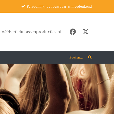
Persoonlijk, betrouwbaar & meedenkend
nfo@bertielukassenproducties.nl
Zoeken…