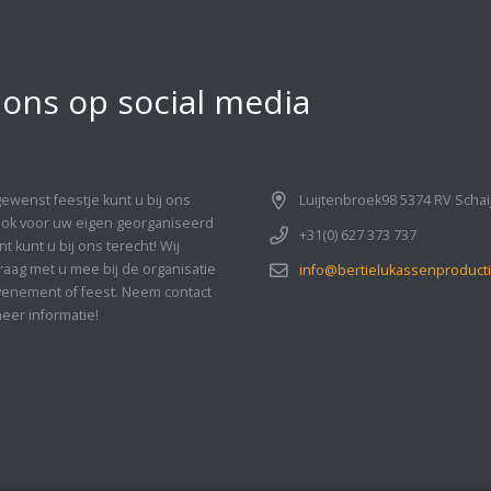
 ons op social media
gewenst feestje kunt u bij ons
Luijtenbroek98 5374 RV Schai
Ook voor uw eigen georganiseerd
+31(0) 627 373 737
 kunt u bij ons terecht! Wij
aag met u mee bij de organisatie
info@bertielukassenproducti
enement of feest. Neem contact
eer informatie!