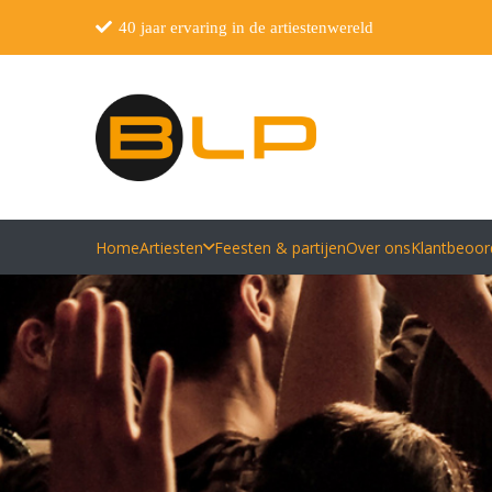
40 jaar ervaring in de artiestenwereld
Home
Artiesten
Feesten & partijen
Over ons
Klantbeoor