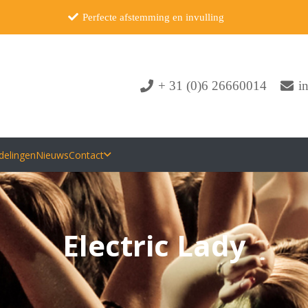
Perfecte afstemming en invulling
+ 31 (0)6 26660014
i
delingen
Nieuws
Contact
Electric Lady