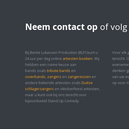
Neem contact op
of volg
Bij Bertie Lukassen Producties (BLP) kunt u
Voor elk 
24 uur per dag online
artiesten boeken.
Wij
terecht. 
hebben een ruime keuze aan
evenement
bands zoals
tribute bands
en
denken gr
coverbands
,
zangers
en
zangeressen
en
van uw ev
andere bekende artiesten zoals
Duitse
op voor m
schlagerzangers
en oktoberfeest artiesten,
maar u kunt ook bij ons terecht voor
bijvoorbeeld Stand Up Comedy.