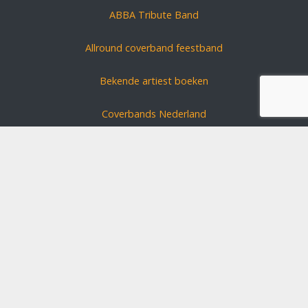
ABBA Tribute Band
Allround coverband feestband
Bekende artiest boeken
Coverbands Nederland
Carnavals zanger boeken
Coverband huren?
Schlagerszangers Duitsland
Bruiloft band boeken
Disclaimer