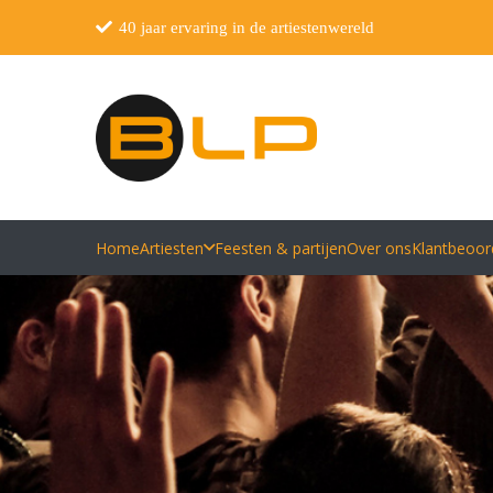
40 jaar ervaring in de artiestenwereld
Home
Artiesten
Feesten & partijen
Over ons
Klantbeoor