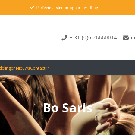
Perfecte afstemming en invulling
+ 31 (0)6 26660014
i
delingen
Nieuws
Contact
Bo Saris