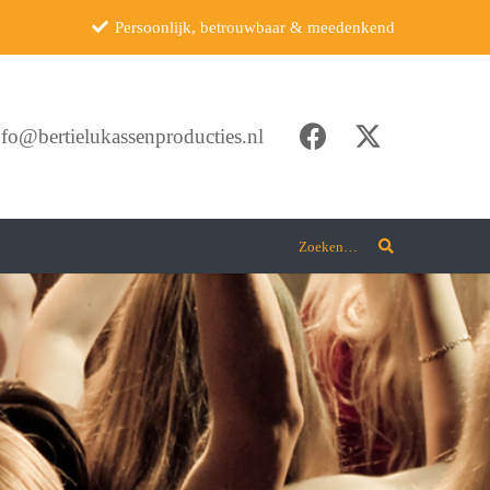
Persoonlijk, betrouwbaar & meedenkend
nfo@bertielukassenproducties.nl
Zoeken…