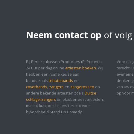
Neem contact op
of volg
Bij Bertie Lukassen Producties (BLP) kunt u
Voor elk 
24 uur per dag online
artiesten boeken.
Wij
terecht. 
hebben een ruime keuze aan
evenement
bands zoals
tribute bands
en
denken gr
coverbands
,
zangers
en
zangeressen
en
van uw ev
andere bekende artiesten zoals
Duitse
op voor m
schlagerzangers
en oktoberfeest artiesten,
maar u kunt ook bij ons terecht voor
bijvoorbeeld Stand Up Comedy.