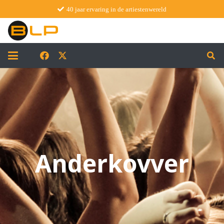
40 jaar ervaring in de artiestenwereld
Anderkovver