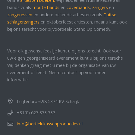
online
artiesten boeken.
Wij hebben een ruime keuze aan
bands zoals
tribute bands
en
coverbands
,
zangers
en
zangeressen
en andere bekende artiesten zoals
Duitse
schlagerzangers
en oktoberfeest artiesten, maar u kunt ook
bij ons terecht voor bijvoorbeeld Stand Up Comedy.
Voor elk gewenst feestje kunt u bij ons terecht. Ook voor
uw eigen georganiseerd evenement kunt u bij ons terecht!
Wij denken graag met u mee bij de organisatie van uw
evenement of feest. Neem contact op voor meer
informatie!
Luijtenbroek98 5374 RV Schaijk
+31(0) 627 373 737
info@bertielukassenproducties.nl