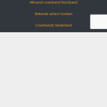
Allround coverband feestband
Bekende artiest boeken
Coverbands Nederland
Carnavals zanger boeken
Coverband huren?
Schlagerszangers Duitsland
Bruiloft band boeken
Disclaimer
Algemene voorwaarden