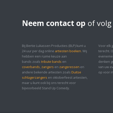
Neem contact op
of volg
Bij Bertie Lukassen Producties (BLP) kunt u
Voor elk 
24 uur per dag online
artiesten boeken.
Wij
terecht. 
hebben een ruime keuze aan
evenement
bands zoals
tribute bands
en
denken gr
coverbands
,
zangers
en
zangeressen
en
van uw ev
andere bekende artiesten zoals
Duitse
op voor m
schlagerzangers
en oktoberfeest artiesten,
maar u kunt ook bij ons terecht voor
bijvoorbeeld Stand Up Comedy.