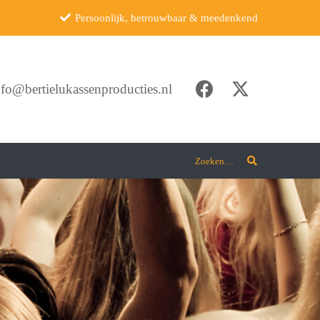
Persoonlijk, betrouwbaar & meedenkend
nfo@bertielukassenproducties.nl
Zoeken…