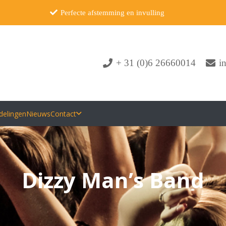
Perfecte afstemming en invulling
+ 31 (0)6 26660014
i
delingen
Nieuws
Contact
Dizzy Man’s Band