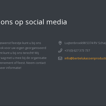
 ons op social media
gewenst feestje kunt u bij ons
Luijtenbroek98 5374 RV Schai
Ook voor uw eigen georganiseerd
+31(0) 627 373 737
 kunt u bij ons terecht! Wij
aag met u mee bij de organisatie
info@bertielukassenproducti
enement of feest. Neem contact
eer informatie!