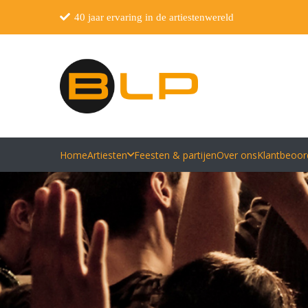
40 jaar ervaring in de artiestenwereld
Home
Artiesten
Feesten & partijen
Over ons
Klantbeoor