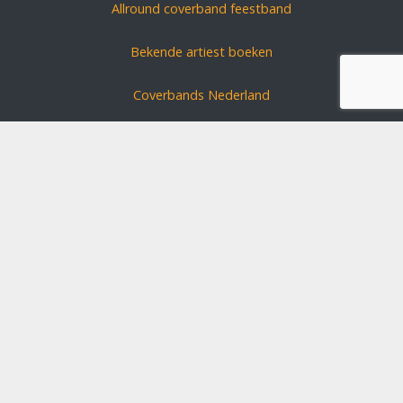
Allround coverband feestband
Bekende artiest boeken
Coverbands Nederland
Carnavals zanger boeken
Coverband huren?
Schlagerszangers Duitsland
Bruiloft band boeken
Disclaimer
Algemene voorwaarden