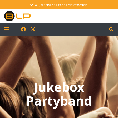
40 jaar ervaring in de artiestenwereld
Jukebox
Partyband