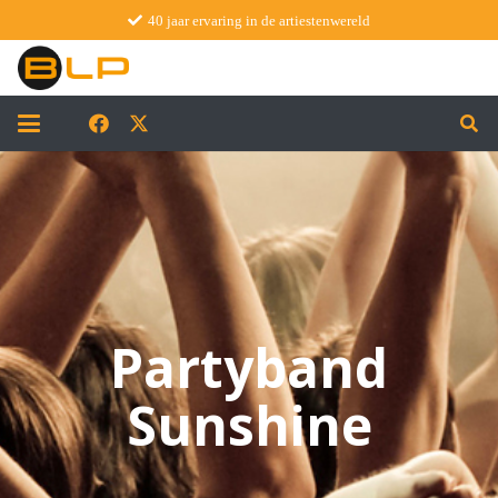
40 jaar ervaring in de artiestenwereld
Partyband
Sunshine