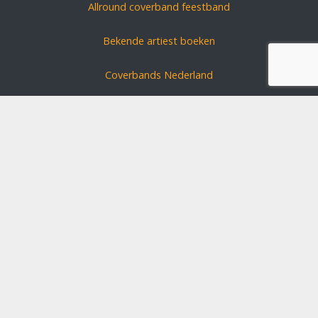
Allround coverband feestband
Bekende artiest boeken
Coverbands Nederland
Carnavals zanger boeken
Coverband huren?
Schlagerszangers Duitsland
Bruiloft band boeken
Disclaimer
Algemene voorwaarden