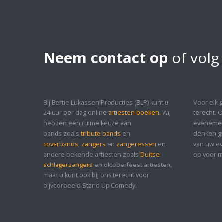
Neem contact op
of volg
Bij Bertie Lukassen Producties (BLP) kunt u
Voor elk 
24 uur per dag online
artiesten boeken.
Wij
terecht. 
hebben een ruime keuze aan
evenement
bands zoals
tribute bands
en
denken gr
coverbands
,
zangers
en
zangeressen
en
van uw ev
andere bekende artiesten zoals
Duitse
op voor m
schlagerzangers
en oktoberfeest artiesten,
maar u kunt ook bij ons terecht voor
bijvoorbeeld Stand Up Comedy.