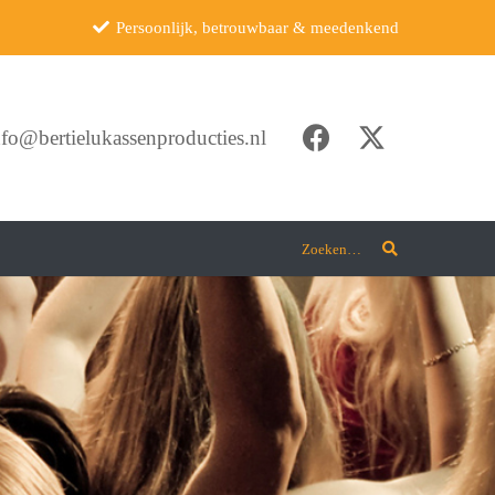
Persoonlijk, betrouwbaar & meedenkend
nfo@bertielukassenproducties.nl
Zoeken…