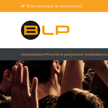
40 jaar ervaring in de artiestenwereld
Home
Artiesten
Feesten & partijen
Over ons
Klantbeoor