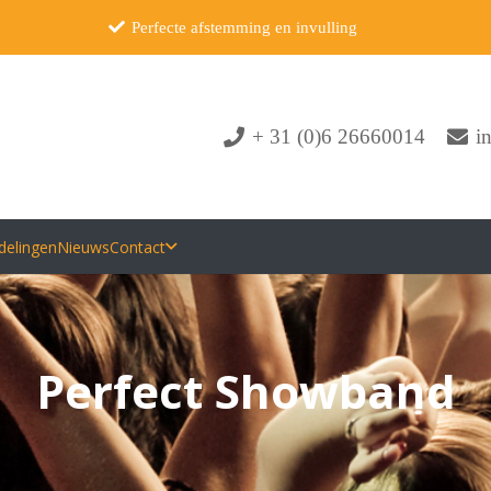
Perfecte afstemming en invulling
+ 31 (0)6 26660014
i
delingen
Nieuws
Contact
Perfect Showband