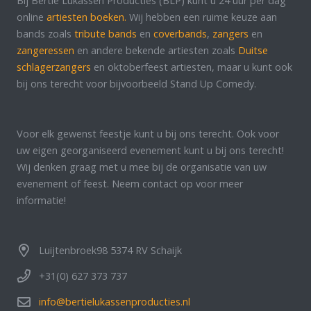
Bij Bertie Lukassen Producties (BLP) kunt u 24 uur per dag
online
artiesten boeken.
Wij hebben een ruime keuze aan
bands zoals
tribute bands
en
coverbands
,
zangers
en
zangeressen
en andere bekende artiesten zoals
Duitse
schlagerzangers
en oktoberfeest artiesten, maar u kunt ook
bij ons terecht voor bijvoorbeeld Stand Up Comedy.
Voor elk gewenst feestje kunt u bij ons terecht. Ook voor
uw eigen georganiseerd evenement kunt u bij ons terecht!
Wij denken graag met u mee bij de organisatie van uw
evenement of feest. Neem contact op voor meer
informatie!
Luijtenbroek98 5374 RV Schaijk
+31(0) 627 373 737
info@bertielukassenproducties.nl