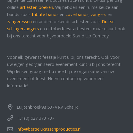
Bij Bertie Lukassen Producties (BLP) kunt u 24 uur per dag
online
artiesten boeken.
Wij hebben een ruime keuze aan
bands zoals
tribute bands
en
coverbands
,
zangers
en
zangeressen
en andere bekende artiesten zoals
Duitse
schlagerzangers
en oktoberfeest artiesten, maar u kunt ook
bij ons terecht voor bijvoorbeeld Stand Up Comedy.
Voor elk gewenst feestje kunt u bij ons terecht. Ook voor
uw eigen georganiseerd evenement kunt u bij ons terecht!
Wij denken graag met u mee bij de organisatie van uw
evenement of feest. Neem contact op voor meer
informatie!
Luijtenbroek98 5374 RV Schaijk
+31(0) 627 373 737
info@bertielukassenproducties.nl