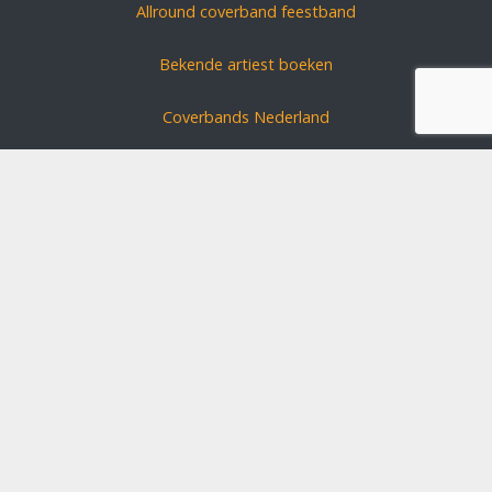
Allround coverband feestband
Bekende artiest boeken
Coverbands Nederland
Carnavals zanger boeken
Coverband huren?
Schlagerszangers Duitsland
Bruiloft band boeken
Disclaimer
Algemene voorwaarden