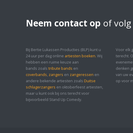
Neem contact op
of volg
Bij Bertie Lukassen Producties (BLP) kunt u
Voor elk 
24 uur per dag online
artiesten boeken.
Wij
terecht. 
hebben een ruime keuze aan
evenement
bands zoals
tribute bands
en
denken gr
coverbands
,
zangers
en
zangeressen
en
van uw ev
andere bekende artiesten zoals
Duitse
op voor m
schlagerzangers
en oktoberfeest artiesten,
maar u kunt ook bij ons terecht voor
bijvoorbeeld Stand Up Comedy.