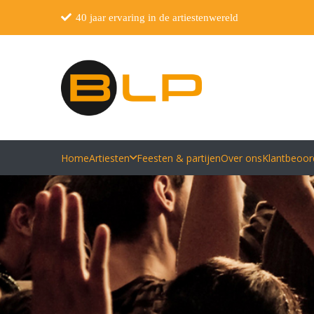
40 jaar ervaring in de artiestenwereld
Home
Artiesten
Feesten & partijen
Over ons
Klantbeoor