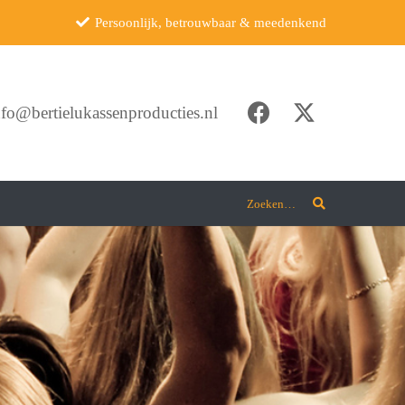
Persoonlijk, betrouwbaar & meedenkend
nfo@bertielukassenproducties.nl
Zoeken…