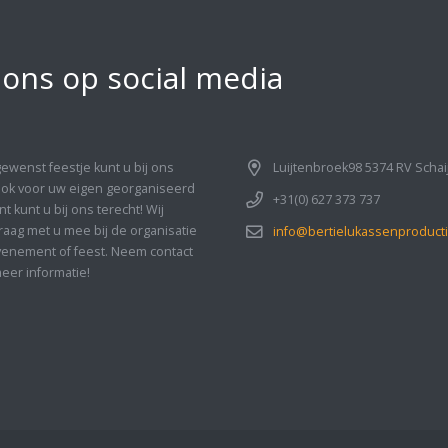
 ons op social media
gewenst feestje kunt u bij ons
Luijtenbroek98 5374 RV Schai
Ook voor uw eigen georganiseerd
+31(0) 627 373 737
 kunt u bij ons terecht! Wij
aag met u mee bij de organisatie
info@bertielukassenproducti
enement of feest. Neem contact
eer informatie!