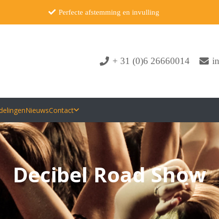
Perfecte afstemming en invulling
+ 31 (0)6 26660014
i
delingen
Nieuws
Contact
Decibel Road Show