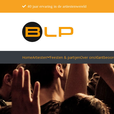
40 jaar ervaring in de artiestenwereld
Home
Artiesten
Feesten & partijen
Over ons
Klantbeoor