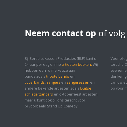
Neem contact op
of volg
Bij Bertie Lukassen Producties (BLP) kunt u
Voor elk 
24 uur per dag online
artiesten boeken.
Wij
terecht. 
hebben een ruime keuze aan
evenement
bands zoals
tribute bands
en
denken gr
coverbands
,
zangers
en
zangeressen
en
van uw ev
andere bekende artiesten zoals
Duitse
op voor m
schlagerzangers
en oktoberfeest artiesten,
maar u kunt ook bij ons terecht voor
bijvoorbeeld Stand Up Comedy.