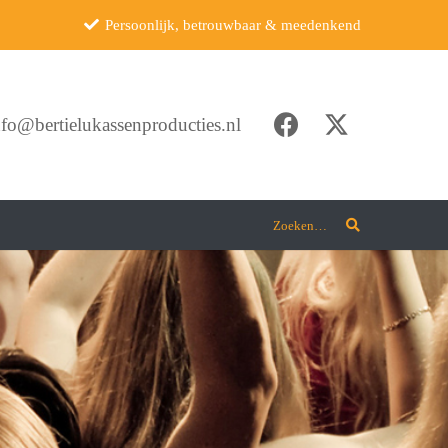
Persoonlijk, betrouwbaar & meedenkend
nfo@bertielukassenproducties.nl
Zoeken…