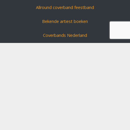
Allround coverband feestband
Bekende artiest boeken
Coverbands Nederland
Carnavals zanger boeken
Coverband huren?
Schlagerszangers Duitsland
Bruiloft band boeken
Disclaimer
Algemene voorwaarden