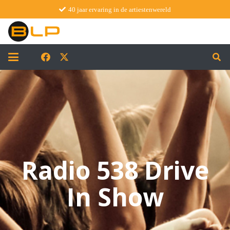
40 jaar ervaring in de artiestenwereld
Radio 538 Drive
In Show