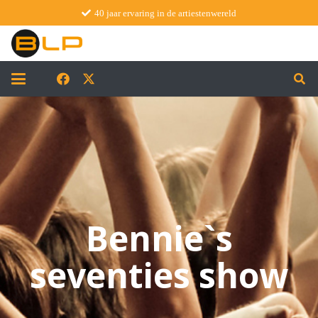
40 jaar ervaring in de artiestenwereld
Bennie`s
seventies show