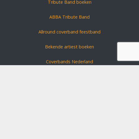
Tribute Band boeken
ABBA Tribute Band
Allround coverband feestband
Bekende artiest boeken
Coverbands Nederland
Carnavals zanger boeken
Coverband huren?
Schlagerszangers Duitsland
Bruiloft band boeken