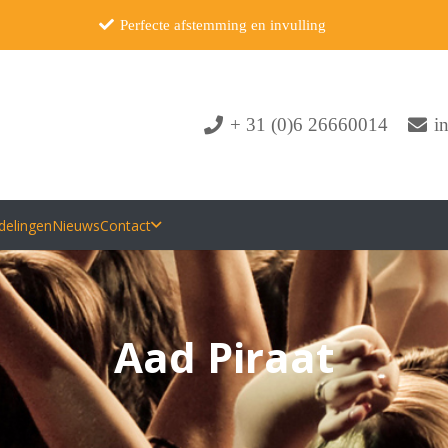
Perfecte afstemming en invulling
+ 31 (0)6 26660014
i
delingen
Nieuws
Contact
Aad Piraat