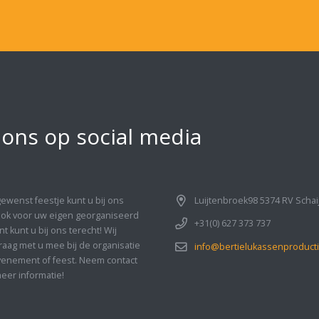
 ons op social media
gewenst feestje kunt u bij ons
Luijtenbroek98 5374 RV Schai
Ook voor uw eigen georganiseerd
+31(0) 627 373 737
 kunt u bij ons terecht! Wij
aag met u mee bij de organisatie
info@bertielukassenproducti
enement of feest. Neem contact
eer informatie!