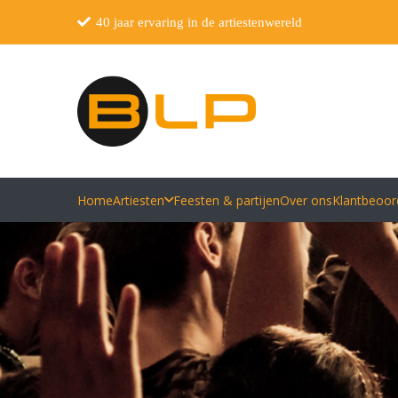
40 jaar ervaring in de artiestenwereld
Home
Artiesten
Feesten & partijen
Over ons
Klantbeoor