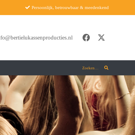
Persoonlijk, betrouwbaar & meedenkend
nfo@bertielukassenproducties.nl
Zoeken…