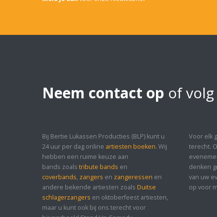
Neem contact op
of volg
Bij Bertie Lukassen Producties (BLP) kunt u
Voor elk 
24 uur per dag online
artiesten boeken.
Wij
terecht. 
hebben een ruime keuze aan
evenement
bands zoals
tribute bands
en
denken gr
coverbands
,
zangers
en
zangeressen
en
van uw ev
andere bekende artiesten zoals
Duitse
op voor m
schlagerzangers
en oktoberfeest artiesten,
maar u kunt ook bij ons terecht voor