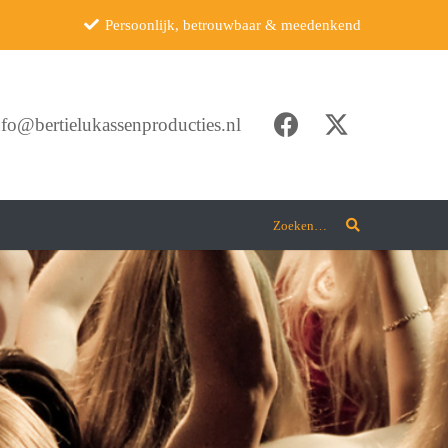
Persoonlijk, betrouwbaar & meedenkend
nfo@bertielukassenproducties.nl
Zoeken…