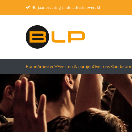
40 jaar ervaring in de artiestenwereld
Home
Artiesten
Feesten & partijen
Over ons
Klantbeoor