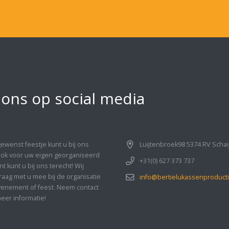
 ons op social media
gewenst feestje kunt u bij ons
Luijtenbroek98 5374 RV Schai
Ook voor uw eigen georganiseerd
+31(0) 627 373 737
 kunt u bij ons terecht! Wij
aag met u mee bij de organisatie
info@bertielukassenproducti
enement of feest. Neem contact
eer informatie!