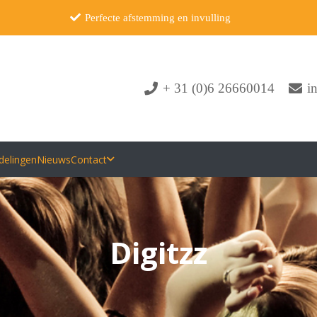
Perfecte afstemming en invulling
+ 31 (0)6 26660014
i
delingen
Nieuws
Contact
Digitzz