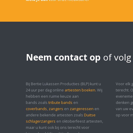
Neem contact op
of volg
Bij Bertie Lukassen Producties (BLP) kunt u
Voor elk 
24 uur per dag online
artiesten boeken.
Wij
terecht. 
hebben een ruime keuze aan
evenement
bands zoals
tribute bands
en
denken gr
coverbands
,
zangers
en
zangeressen
en
van uw ev
andere bekende artiesten zoals
Duitse
op voor m
schlagerzangers
en oktoberfeest artiesten,
maar u kunt ook bij ons terecht voor