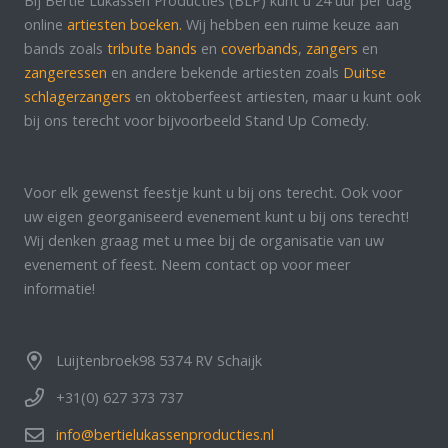
Bij Bertie Lukassen Producties (BLP) kunt u 24 uur per dag
online
artiesten boeken.
Wij hebben een ruime keuze aan
bands zoals
tribute bands
en
coverbands
,
zangers
en
zangeressen
en andere bekende artiesten zoals
Duitse
schlagerzangers
en oktoberfeest artiesten, maar u kunt ook
bij ons terecht voor bijvoorbeeld Stand Up Comedy.
Voor elk gewenst feestje kunt u bij ons terecht. Ook voor
uw eigen georganiseerd evenement kunt u bij ons terecht!
Wij denken graag met u mee bij de organisatie van uw
evenement of feest. Neem contact op voor meer
informatie!
Luijtenbroek98 5374 RV Schaijk
+31(0) 627 373 737
info@bertielukassenproducties.nl