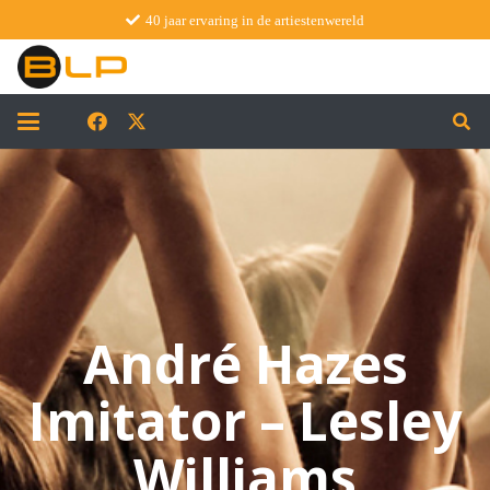
40 jaar ervaring in de artiestenwereld
André Hazes
Imitator – Lesley
Williams