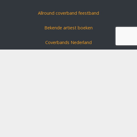
Allround coverband feestband
Bekende artiest boeken
Coverbands Nederland
Carnavals zanger boeken
Coverband huren?
Schlagerszangers Duitsland
Bruiloft band boeken
Disclaimer