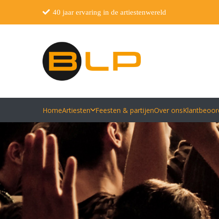
40 jaar ervaring in de artiestenwereld
Home
Artiesten
Feesten & partijen
Over ons
Klantbeoor