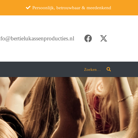
Persoonlijk, betrouwbaar & meedenkend
nfo@bertielukassenproducties.nl
Zoeken…