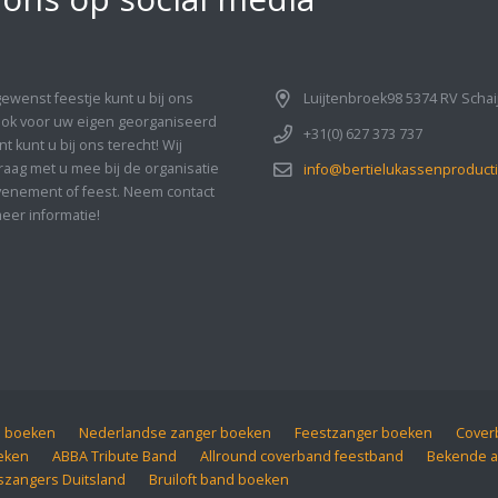
gewenst feestje kunt u bij ons
Luijtenbroek98 5374 RV Schai
Ook voor uw eigen georganiseerd
+31(0) 627 373 737
 kunt u bij ons terecht! Wij
aag met u mee bij de organisatie
info@bertielukassenproducti
enement of feest. Neem contact
eer informatie!
d boeken
Nederlandse zanger boeken
Feestzanger boeken
Coverb
eken
ABBA Tribute Band
Allround coverband feestband
Bekende a
szangers Duitsland
Bruiloft band boeken