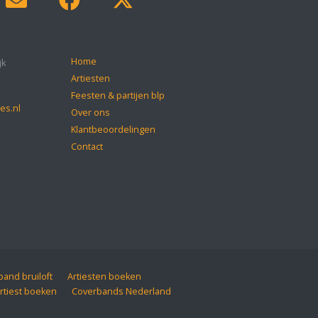
Home
jk
Artiesten
Feesten & partijen blp
es.nl
Over ons
Klantbeoordelingen
Contact
and bruiloft
Artiesten boeken
rtiest boeken
Coverbands Nederland