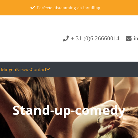
Perfecte afstemming en invulling
+ 31 (0)6 26660014
i
delingen
Nieuws
Contact
Stand-up-comedy