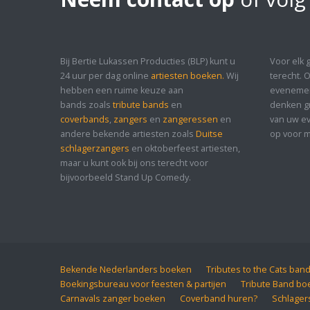
Bij Bertie Lukassen Producties (BLP) kunt u
Voor elk 
24 uur per dag online
artiesten boeken.
Wij
terecht. 
hebben een ruime keuze aan
evenement
bands zoals
tribute bands
en
denken gr
coverbands
,
zangers
en
zangeressen
en
van uw ev
andere bekende artiesten zoals
Duitse
op voor m
schlagerzangers
en oktoberfeest artiesten,
maar u kunt ook bij ons terecht voor
bijvoorbeeld Stand Up Comedy.
Bekende Nederlanders boeken
Tributes to the Cats ban
Boekingsbureau voor feesten & partijen
Tribute Band bo
Carnavals zanger boeken
Coverband huren?
Schlager