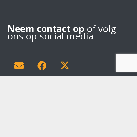
Neem contact op
of volg
ons op social media
Bij Bertie Lukassen Producties (BLP) kunt u 24 uur per dag
online
artiesten boeken.
Wij hebben een ruime keuze aan
bands zoals
tribute bands
en
coverbands
,
zangers
en
zangeressen
en andere bekende artiesten zoals
Duitse
schlagerzangers
en oktoberfeest artiesten, maar u kunt ook
bij ons terecht voor bijvoorbeeld Stand Up Comedy.