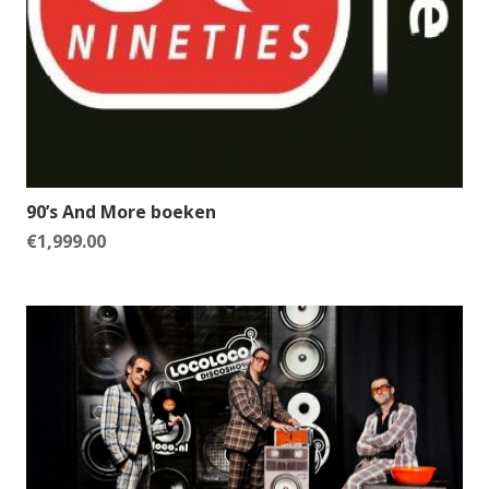
90’s And More boeken
€
1,999.00