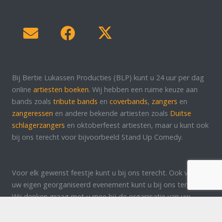
Bij Bertie Lukassen Producties (BLP) kunt u 24 uur per dag
online
artiesten boeken.
Wij hebben een ruime keuze aan
bands zoals
tribute bands
en
coverbands
,
zangers
en
zangeressen
en andere bekende artiesten zoals
Duitse
schlagerzangers
en oktoberfeest artiesten, maar u kunt ook
bij ons terecht voor bijvoorbeeld Stand Up Comedy.
Voor elk gewenst feestje kunt u bij ons terecht. Ook voor
uw eigen georganiseerd evenement kunt u bij ons terecht!
Wij denken graag met u mee bij de organisatie van uw
evenement of feest. Neem contact op voor meer
informatie!